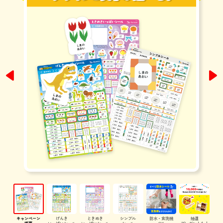
キャンペーン
げんき
ときめき
シンプル
防水・食洗機
抽選
概要
いっぱいシール
いっぱいシール
シール
OK
プレゼントも！