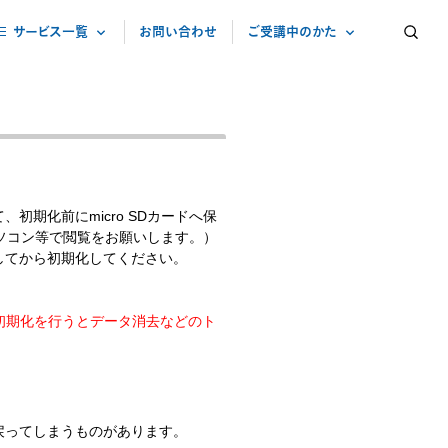
サービス一覧
お問い合わせ
ご受講中のかた
ご受講・ご購読中のかた向け
お客様サポート(手続き・照会）
その他
パスワード再発行・変更
お問い合わせ
受講ルール
期化前にmicro SDカードへ保
郵送教材の受け取り方法ご案内
パソコン等で閲覧をお願いします。）
保護者サポート 進研ゼミ
してから初期化してください。
初期化を行うとデータ消去などのト
戻ってしまうものがあります。