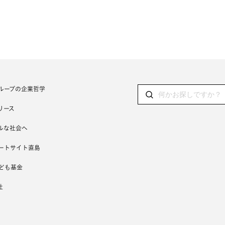
ループの企業哲学
リース
ルな社会へ
ートサイト直島
ども基金
社