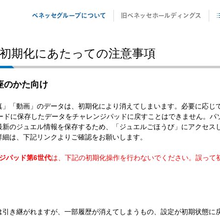
ベネッセグループについて
旧ベネッセホールディングス
初期化にあたっての注意事項
カテゴリ一覧
お子さまの学び
座のかた向け
大学・社会人の学び
」「動画」のデータは、初期化により消えてしまいます。必要に応じて、初
学校での学びの支援
SDカードに保存したデータをチャレンジパッドに戻すことはできません。
最新のジュエル情報を保存するため、「ジュエルごほうび」にアクセス
企業の学びの支援
詳細は、下記リンクよりご確認をお願いします。
ジパッド第6世代
は、下記の初期化操作を行わないでください。誤って
は引き継がれますが、一部履歴が消えてしまうもの、設定が初期状態に