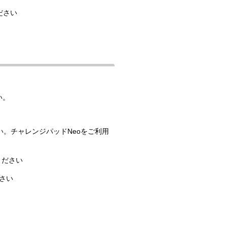
ださい
い。
い。チャレンジパッドNeoをご利用
ください
さい