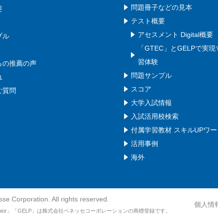
問題冊子などの見本
要
テスト概要
アセスメント Digital概要
プル
「GTEC」とGELPで実
習体験
らの推薦の声
問題サンプル
れ
スコア
ご質問
大学入試情報
入試活用校検索
付属学習教材 スキルUPワー
活用事例
海外
se Corporation. All rights reserved.
個人情
Junior」「GELP」は株式会社ベネッセコーポレーションの商標登録です。