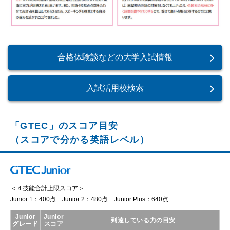
合格体験談などの大学入試情報
入試活用校検索
「GTEC」のスコア目安
（スコアで分かる英語レベル）
＜４技能合計上限スコア＞
Junior 1：400点 Junior 2：480点 Junior Plus：640点
Junior
Junior
到達している力の目安
グレード
スコア