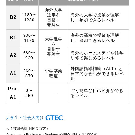
海外大学
1180〜
進学を
海外の大学で授業を理解
B2
1280
目指す
し、参加できるレベル
受験生
930〜
海外の高校で授業を理解
B1
大学進学
1179
し、参加できるレベル
を
目指す
680〜
海外のホームステイや語学
受験生
A2
929
研修で楽しめるレベル
外国語指導補助（ALT）と
260〜
中学卒業
A1
日常的な会話ができるレベ
679
程度
ル
Pre-
0〜
ごく簡単な自己紹介ができ
—
259
るレベル
A1
大学生・社会人向け
＜４技能合計上限スコア＞
Academic／Business／Business公開会場版：各1000点