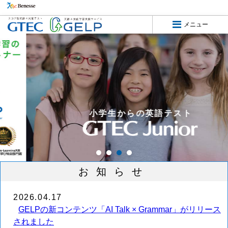
メニュー
幅広い学齢のニーズに対応した
サービスをご用意しています。
GTEC Junior
小学生・中学生
向け
GTEC
中学生・高校生
向け
GTEC
大学生・社会人
向け
小学生からの英語テスト
GELP
中学生・高校生
向け 学習アプリ
学校関係者の方へ
お知らせ
2026.04.17
GELPの新コンテンツ「AI Talk × Grammar」がリリース
生徒向けPC版ログイン
されました