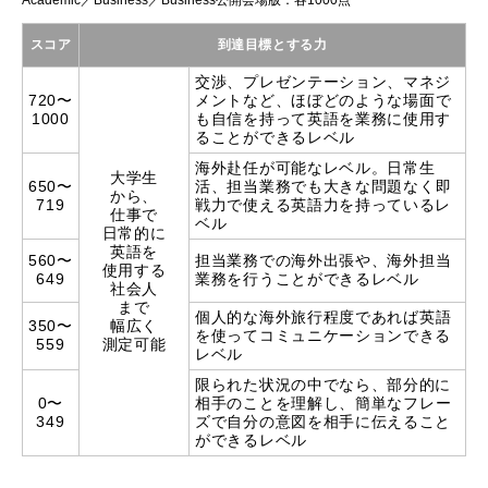
スコア
到達目標とする力
交渉、プレゼンテーション、マネジ
720〜
メントなど、ほぼどのような
場面で
1000
も自信を持って英語を業務に使用す
ることができるレベル
海外赴任が可能なレベル。日常生
大学生
650〜
活、担当業務でも大きな問題
なく即
から、
719
戦力で使える英語力を持っているレ
仕事で
ベル
日常的に
英語を
560〜
担当業務での海外出張や、
海外担当
使用する
649
業務を行うことができるレベル
社会人
まで
個人的な海外旅行程度であれば
英語
350〜
幅広く
を使ってコミュニケーションできる
559
測定可能
レベル
限られた状況の中でなら、部分的に
0〜
相手のことを理解し、
簡単なフレー
349
ズで自分の意図を相手に伝えること
ができるレベル