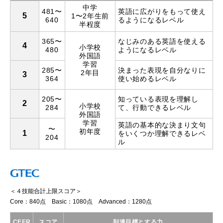
中学
481〜
英語に広がりをもって使え
5
1〜2年生前
640
るようになるレベル
半程度
365〜
なじみのある英語を使える
4
小学校
480
ようになるレベル
外国語
学習
285〜
決まった表現を自分なりに
2年目
3
364
使い始めるレベル
205〜
知っている表現を理解し
2
小学校
284
て、行動できるレベル
外国語
学習
英語の基本的な決まり文句
〜
初年度
1
を
いくつか理解できるレベ
204
ル
＜４技能合計上限スコア＞
Core：840点 Basic：1080点 Advanced：1280点
CEFR
スコア
到達目標とする力