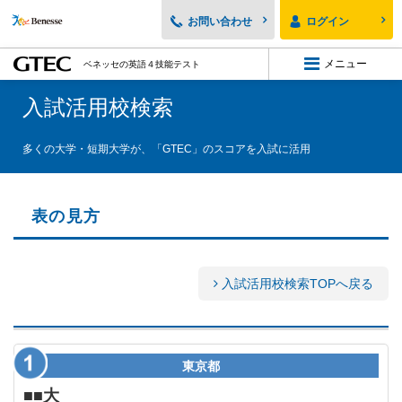
お問い合わせ
ログイン
「GTEC」では、幅広い学齢のニーズに
メニュー
ベネッセの英語４技能テスト
対応した3つのテストをご用意しています。
入試活用校検索
GTEC Junior
小学生～中学１年生
向け
GTEC
多くの大学・短期大学が、「GTEC」のスコアを入試に活用
中学生・高校生
向け
GTEC
大学生・社会人
向け
表の見方
ログイン
入試活用校検索TOPへ戻る
お問い合わせ
「GTEC」とは
東京都
テストの種類
■■大