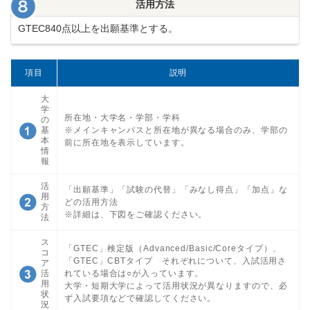
活用方法
GTEC840点以上を出願基準とする。
項目
説明
大
学
所在地・大学名・学部・学科
の
基
※メインキャンパスと所在地が異なる場合のみ、学部の
本
前に所在地を表示しています。
情
報
活
「出願基準」「試験の代替」「みなし得点」「加点」な
用
どの活用方法
方
※詳細は、下図をご確認ください。
法
ス
「GTEC」検定版（Advanced/Basic/Coreタイプ）、
コ
「GTEC」CBTタイプ それぞれについて、入試活用さ
ア
活
れている場合は○が入っています。
用
大学・短期大学によって活用状況が異なりますので、必
状
ず入試要項などで確認してください。
況