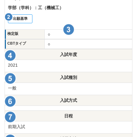
History of GTEC
学部（学科）：工（機械工）
English
出願基準
ブランドポリシー
検定版
○
閉じる
CBTタイプ
○
入試年度
2021
入試種別
一般
入試方式
日程
前期入試