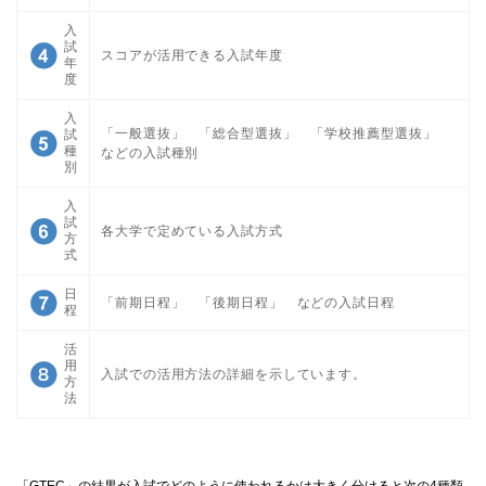
入
試
スコアが活用できる入試年度
年
度
入
「一般選抜」 「総合型選抜」 「学校推薦型選抜」
試
種
などの入試種別
別
入
試
各大学で定めている入試方式
方
式
日
「前期日程」 「後期日程」 などの入試日程
程
活
用
入試での活用方法の詳細を示しています。
方
法