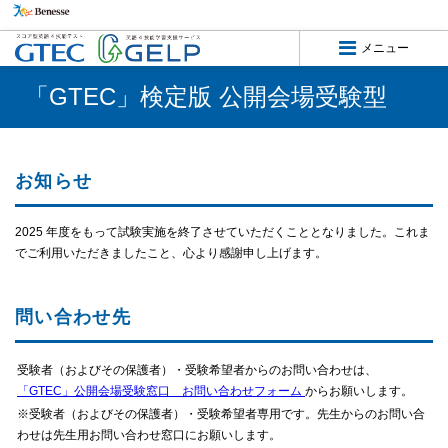
メニュー
幅広い学齢のニーズに対応した
幅広い学齢のニーズに対応した
サービスをご用意しています。
サービスをご用意しています。
「GTEC」検定版 公開会場受験型
GTEC Junior
GTEC Junior
小学生・中学生
小学生・中学生
向け
向け
GTEC
GTEC
中学生・高校生
中学生・高校生
向け
向け
お知らせ
GTEC
GTEC
大学生・社会人
大学生・社会人
向け
向け
2025 年度をもって試験実施を終了させていただくこととなりました。これま
でご利用いただきましたこと、心より感謝申し上げます。
GELP
GELP
中学生・高校生
中学生・高校生
向け 学習アプリ
向け 学習アプリ
問い合わせ先
閉じる
学校関係者の方へ
受験者（およびその保護者）・受験希望者からのお問い合わせは、
「GTEC」公開会場受験窓口 お問い合わせフォーム
からお願いします。
※受験者（およびその保護者）・受験希望者専用です。先生からのお問い合
生徒向けPC版ログイン
わせは先生用お問い合わせ窓口にお願いします。